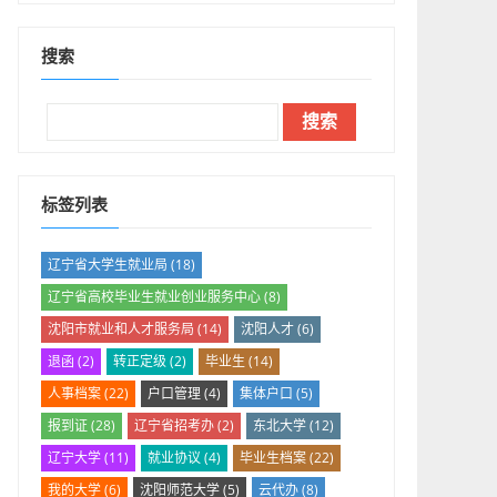
搜索
标签列表
辽宁省大学生就业局
(18)
辽宁省高校毕业生就业创业服务中心
(8)
沈阳市就业和人才服务局
(14)
沈阳人才
(6)
退函
(2)
转正定级
(2)
毕业生
(14)
人事档案
(22)
户口管理
(4)
集体户口
(5)
报到证
(28)
辽宁省招考办
(2)
东北大学
(12)
辽宁大学
(11)
就业协议
(4)
毕业生档案
(22)
我的大学
(6)
沈阳师范大学
(5)
云代办
(8)